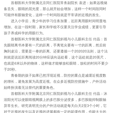
首都医科大学附属北京同仁医院常务副院长 袁进：如果远视储
备丢失，眼睛的屈光度，那么就开始会增加，这样一个时间段同时
可能伴有眼轴变化，这样一个时间段就是平常讲的近视的发生。
进入小学后，青少年的学习任务加重，近距离用眼时间明显地
增加。在这一段时期，家长和学校不仅要关注学业成绩，更要引导
孩子养成科学的用眼行为。
首都医科大学附属北京同仁医院斜视与小儿眼科主任 付晶：首
先眼睛离书本要有一尺的距离，手离笔尖要有一寸的距离，然后前
胸到桌沿，需要是一拳的距离。还要遵循一个202020法则，这个法
则就是说近距离阅读20分钟应该向远处看，这个远处就是20英尺，
也就是6米以外的物体，这样做才能够放松眼睛，放松的时间不要少
于20秒。
青春期的孩子如果已然浮现近视，防控的重点是减缓近视度数
的增长，避免发展为高度近视。在众多近视防控措施中，户外活动
始终扮演着无法替代的重要角色。
首都医科大学附属北京同仁医院斜视与小儿眼科主任 付晶：沐
浴阳光可以使眼睛视网膜上的多巴胺分泌变多，多巴胺能抑制眼轴
异常生长。研究表明充分的户外活动就是每天白天2至3个小时，它
对于近视的发生以及近视的进展都有一定的延缓作用，也能大大的