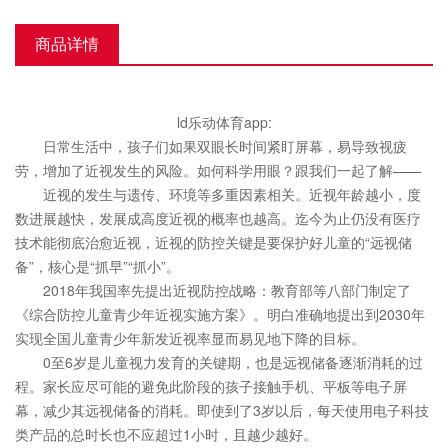
商品详情
ld乐动体育app:
日常生活中，孩子们如果双眼长时间紧盯屏幕，易导致视疲
劳，增加了近视发生的风险。如何科学用眼？跟我们一起了解——
近视的发生与遗传、环境等多重因素相关。近视年龄越小，度
数进展越快，发展成高度近视的概率也越高。迄今为止仍没有医疗
技术能彻底治愈近视，近视的防控关键是要保护好儿童的“远视储
备”，核心是“抓早”“抓小”。
2018年我国率先提出近视防控战略：教育部等八部门制定了
《综合防控儿童青少年近视实施方案》。明白准确地提出到2030年
实现全国儿童青少年新发近视率显而易见地下降的目标。
0至6岁是儿童视力发育的关键期，也是远视储备逐渐消耗的过
程。家长应尽可能的避免此阶段的孩子接触手机、平板等电子屏
幕，减少其远视储备的消耗。即使到了3岁以后，每天使用电子科技
类产品的总时长也不应超过1小时，且越少越好。